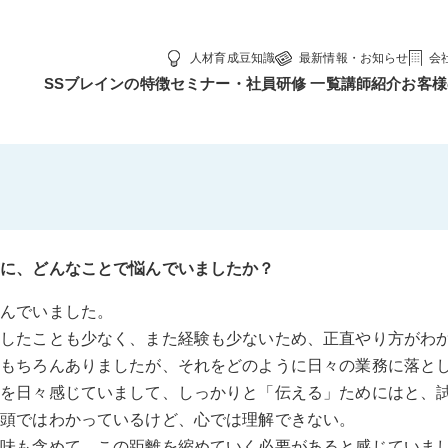
人材育成豆知識
最新情報・お知らせ
会
SSブレインの特徴
セミナー・社員研修 一覧
講師紹介
お客様
前に、どんなことで悩んでいましたか？
悩んでいました。
強したことも少なく、また経験も少ないため、正直やり方がわ
はもちろんありましたが、それをどのように日々の業務に落と
いを日々感じていまして、しっかりと「伝える」ためにはと、
、頭ではわかっているけど、心では理解できない。
意味も含めて、この距離を縮めていく必要があると感じていま